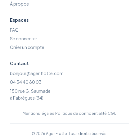
À propos
Espaces
FAQ
Se connecter
Créer un compte
Contact
bonjour@agenflotte.com
04 34 40 80 03
150 rue G. Saumade
à Fabrègues (34)
Mentions légales
·
Politique de confidentialité
·
CGU
©
2026
AgenFlotte. Tous droits réservés.