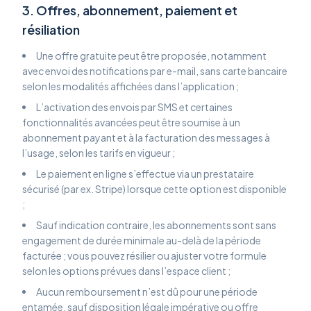
3. Offres, abonnement, paiement et
résiliation
Une offre gratuite peut être proposée, notamment
avec envoi des notifications par e-mail, sans carte bancaire
selon les modalités affichées dans l’application ;
L’activation des envois par SMS et certaines
fonctionnalités avancées peut être soumise à un
abonnement payant et à la facturation des messages à
l’usage, selon les tarifs en vigueur ;
Le paiement en ligne s’effectue via un prestataire
sécurisé (par ex. Stripe) lorsque cette option est disponible
;
Sauf indication contraire, les abonnements sont sans
engagement de durée minimale au-delà de la période
facturée ; vous pouvez résilier ou ajuster votre formule
selon les options prévues dans l’espace client ;
Aucun remboursement n’est dû pour une période
entamée, sauf disposition légale impérative ou offre