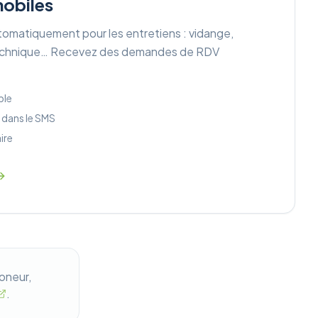
obiles
tomatiquement pour les entretiens : vidange,
technique… Recevez des demandes de RDV
ble
 dans le SMS
ire
oneur,
.