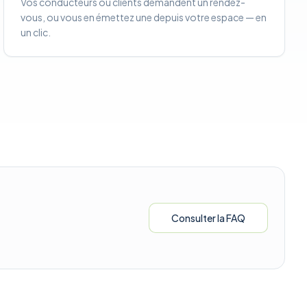
Vos conducteurs ou clients demandent un rendez-
vous, ou vous en émettez une depuis votre espace — en
un clic.
Consulter la FAQ